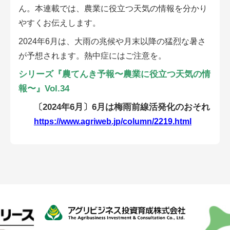
会員登録無料 アグリウェブの使い方
ん。本連載では、農業に役立つ天気の情報を分かり
やすくお伝えします。
AgriweBダイレクトメッセージ
2024年6月は、大雨の兆候や月末以降の猛烈な暑さ
が予想されます。熱中症にはご注意を。
イベント・プロジェクト掲示板
シリーズ『農てんき予報〜農業に役立つ天気の情
経営アシストチャット
報〜』Vol.34
〔2024年6月〕6月は梅雨前線活発化のおそれ
相談できる専門家一覧
https://www.agriweb.jp/column/2219.html
アクション別メニュー
コラム・事例集
農業一問一答
基礎知識