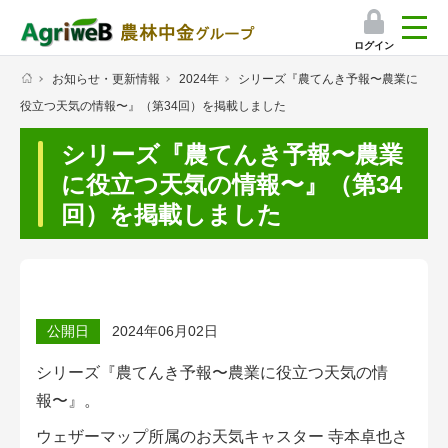
ログイン
お知らせ・更新情報
2024年
シリーズ『農てんき予報〜農業に
検索
役立つ天気の情報〜』（第34回）を掲載しました
マイページ
シリーズ『農てんき予報〜農業
プレミアムサービス
に役立つ天気の情報〜』（第34
回）を掲載しました
プレミアムサービスのご紹介
気象情報アプリ
栽培アシストAI
公開日
2024年06月02日
挑戦者たちの奮闘記
シリーズ『農てんき予報〜農業に役立つ天気の情
報〜』。
会員限定コンテンツ（無料）
ウェザーマップ所属のお天気キャスター 寺本卓也さ