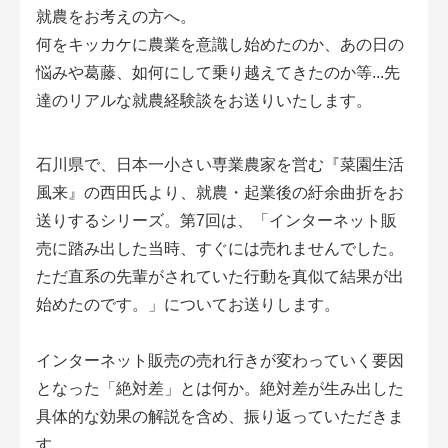
会員登録無料 アグリウェブの使い方
就農をお考えの方へ。
何をキッカケに農業を意識し始めたのか、あの日の
AgriweBダイレクトメッセージ
悩みや葛藤、如何にして乗り越えてきたのか等...先
達のリアルな就農経験談をお送りいたします。
イベント・プロジェクト掲示板
石川県で、日本一小さい専業農家を営む『菜園生活
経営アシストチャット
風来』の西田氏より、就農・起業後の紆余曲折をお
相談できる専門家一覧
送りするシリーズ。第7回は、「インターネット販
売に踏み出した当時、すぐには売れませんでした。
アクション別メニュー
ただ直系の先輩がされていた行動を真似て結果が出
始めたのです。」についてお送りします。
コラム・事例集
インターネット販売の売れ行きが変わっていく要因
農業一問一答
となった「絶対差」とは何か。絶対差が生み出した
基礎知識
具体的な効果の解説を含め、振り返っていただきま
す。