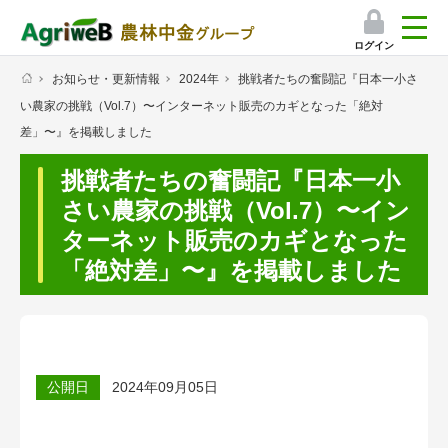
ログイン
お知らせ・更新情報
2024年
挑戦者たちの奮闘記『日本一小さ
検索
い農家の挑戦（Vol.7）〜インターネット販売のカギとなった「絶対
マイページ
差」〜』を掲載しました
プレミアムサービス
挑戦者たちの奮闘記『日本一小
さい農家の挑戦（Vol.7）〜イン
プレミアムサービスのご紹介
ターネット販売のカギとなった
気象情報アプリ
「絶対差」〜』を掲載しました
栽培アシストAI
挑戦者たちの奮闘記
公開日
2024年09月05日
会員限定コンテンツ（無料）