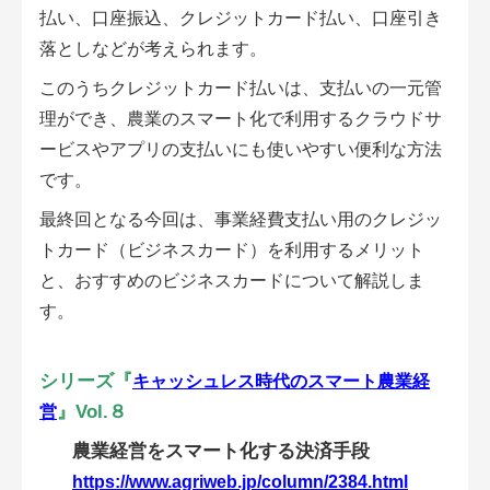
会員登録無料 アグリウェブの使い方
払い、口座振込、クレジットカード払い、口座引き
落としなどが考えられます。
AgriweBダイレクトメッセージ
このうちクレジットカード払いは、支払いの一元管
理ができ、農業のスマート化で利用するクラウドサ
イベント・プロジェクト掲示板
ービスやアプリの支払いにも使いやすい便利な方法
です。
経営アシストチャット
最終回となる今回は、事業経費支払い用のクレジッ
相談できる専門家一覧
トカード（ビジネスカード）を利用するメリット
と、おすすめのビジネスカードについて解説しま
アクション別メニュー
す。
コラム・事例集
シリーズ『
キャッシュレス時代のスマート農業経
農業一問一答
』Vol.８
営
農業経営をスマート化する決済手段
基礎知識
https://www.agriweb.jp/column/2384.html