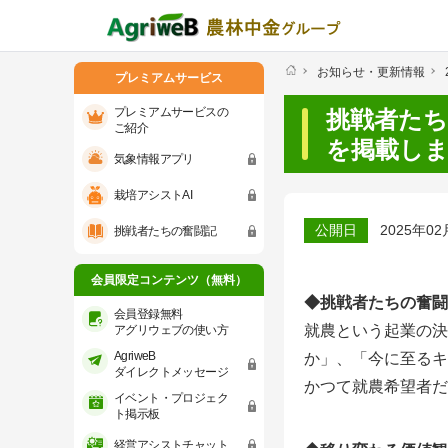
お知らせ・更新情報
プレミアムサービス
プレミアムサービスの
挑戦者た
ご紹介
を掲載し
気象情報アプリ
プレミアムサービスのご紹介
気象情報ア
栽培アシストAI
会員限定コンテンツ（無料）
公開日
2025年02
挑戦者たちの奮闘記
会員登録無料 アグリウェブの使い方
会員限定コンテンツ（無料）
◆挑戦者たちの奮闘
AgriweBダイレクトメッセージ
会員登録無料
就農という起業の決
アグリウェブの使い方
AgriweB
か」、「今に至るキ
イベント・プロジェクト掲示板
ダイレクトメッセージ
かつて就農希望者だ
イベント・プロジェク
経営アシストチャット
ト掲示板
経営アシストチャット