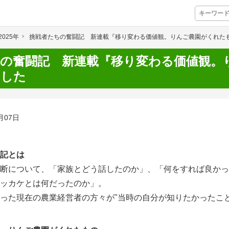
2025年
挑戦者たちの奮闘記 新連載『移り変わる価値観。りんご農園がくれた
プレミアムサービス
ちの奮闘記 新連載『移り変わる価値観。
ました
プリ
栽培アシストAI
挑戦者たちの奮闘
アクション別メニュー
月07日
コラム・事例集
記とは
農業一問一答
断について、「家族とどう話したのか」、「何をすれば良かっ
ッカケとは何だったのか」。
基礎知識
った現在の農業経営者の方々が"当時の自分が知りたかったこ
アグリウェブ経営診断