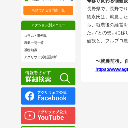
◆移り変わる価値観
長野県で、
長野でり
相談できる専門家一覧
徳永氏は、就農した
ら、就農後の経営を
アクション別メニュー
たい"との想いに移
コラム・事例集
値観と、フルプロ農
農業一問一答
基礎知識
アグリウェブ経営診断
〜就農前後。
https://www.ag