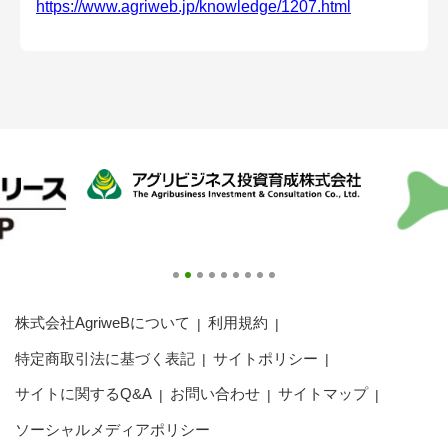
https://www.agriweb.jp/knowledge/1207.html
会員登録無料 アグリウェブの使い方
AgriweBダイレクトメッセージ
イベント・プロジェクト掲示板
経営アシストチャット
相談できる専門家一覧
アクション別メニュー
コラム・事例集
株式会社AgriweBについて
利用規約
特定商取引法に基づく表記
サイトポリシー
農業一問一答
サイトに関するQ&A
お問い合わせ
サイトマップ
基礎知識
ソーシャルメディアポリシー