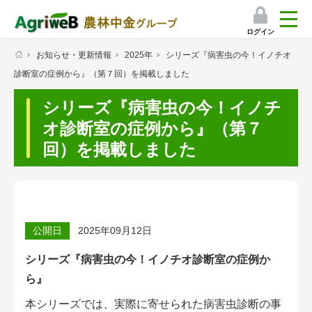
ログイン
お知らせ・更新情報
2025年
シリーズ『病害虫の今！イノチオ
検索
診断室の症例から』（第７回）を掲載しました
マイページ
シリーズ『病害虫の今！イノチ
プレミアムサービス
オ診断室の症例から』（第７
回）を掲載しました
プレミアムサービスのご紹介
気象情報アプリ
栽培アシストAI
公開日
2025年09月12日
挑戦者たちの奮闘記
シリーズ『病害虫の今！イノチオ診断室の症例か
ら』
会員限定コンテンツ（無料）
本シリーズでは、実際に寄せられた病害虫診断の事