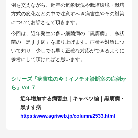
会員登録無料 アグリウェブの使い方
例を交えながら、近年の気象状況や栽培環境・栽培
方式の変化などの中で注意すべき病害虫やその対策
AgriweBダイレクトメッセージ
についてお話させて頂きます。
今回は、近年発生の多い細菌病の「黒腐病」、糸状
イベント・プロジェクト掲示板
菌の「黒すす病」を取り上げます。症状や対策につ
いて知り、少しでも早く正確な対応ができるように
経営アシストチャット
参考にして頂ければと思います。
相談できる専門家一覧
シリーズ『病害虫の今！イノチオ診断室の症例か
アクション別メニュー
ら』Vol.７
コラム・事例集
近年増加する病害虫｜キャベツ編｜黒腐病・
黒すす病
農業一問一答
https://www.agriweb.jp/column/2533.html
基礎知識