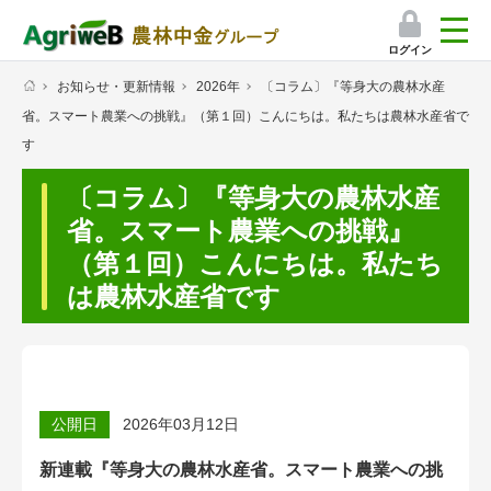
ログイン
お知らせ・更新情報
2026年
〔コラム〕『等身大の農林水産
検索
省。スマート農業への挑戦』（第１回）こんにちは。私たちは農林水産省で
マイページ
す
プレミアムサービス
〔コラム〕『等身大の農林水産
省。スマート農業への挑戦』
プレミアムサービスのご紹介
（第１回）こんにちは。私たち
気象情報アプリ
は農林水産省です
栽培アシストAI
挑戦者たちの奮闘記
公開日
2026年03月12日
会員限定コンテンツ（無料）
新連載『等身大の農林水産省。スマート農業への挑