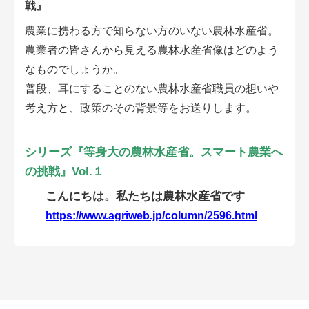
戦』
会員登録無料 アグリウェブの使い方
農業に携わる方で知らない方のいない農林水産省。
AgriweBダイレクトメッセージ
農業者の皆さんから見える農林水産省像はどのよう
なものでしょうか。
イベント・プロジェクト掲示板
普段、耳にすることのない農林水産省職員の想いや
考え方と、政策のその背景等をお送りします。
経営アシストチャット
相談できる専門家一覧
シリーズ『等身大の農林水産省。スマート農業へ
の挑戦』Vol.１
アクション別メニュー
こんにちは。私たちは農林水産省です
https://www.agriweb.jp/column/2596.html
コラム・事例集
農業一問一答
基礎知識