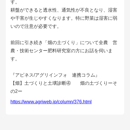
す。
会員登録無料 アグリウェブの使い方
耕盤ができると透水性、通気性が不良となり、湿害
や干害が生じやすくなります。特に野菜は湿害に弱
AgriweBダイレクトメッセージ
いので注意が必要です。
イベント・プロジェクト掲示板
前回に引き続き「畑の土づくり」について全農 営
経営アシストチャット
農・技術センター肥料研究室の方にお話を伺いま
す。
相談できる専門家一覧
『アピネス/アグリインフォ 連携コラム』
アクション別メニュー
【畑】土づくりと土壌診断④ 畑の土づくりーそ
コラム・事例集
の2ー
https://www.agriweb.jp/column/376.html
農業一問一答
基礎知識