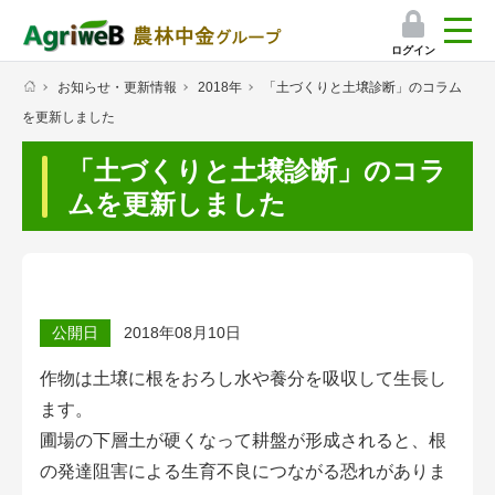
ログイン
お知らせ・更新情報
2018年
「土づくりと土壌診断」のコラム
検索
を更新しました
マイページ
「土づくりと土壌診断」のコラ
プレミアムサービス
ムを更新しました
プレミアムサービスのご紹介
気象情報アプリ
公開日
2018年08月10日
栽培アシストAI
作物は土壌に根をおろし水や養分を吸収して生長し
挑戦者たちの奮闘記
ます。
圃場の下層土が硬くなって耕盤が形成されると、根
会員限定コンテンツ（無料）
の発達阻害による生育不良につながる恐れがありま