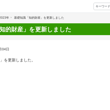
2023年
基礎知識「知的財産」を更新しました
プレミアムサービス
知的財産」を更新しました
プリ
栽培アシストAI
挑戦者たちの奮闘
月04日
アクション別メニュー
」を
更新しました。
コラム・事例集
農業一問一答
基礎知識
アグリウェブ経営診断