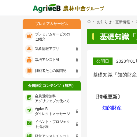
お知らせ・更新情報
プレミアムサービス
プレミアムサービスの
基礎知識「
ご紹介
気象情報アプリ
プレミアムサービスのご紹介
気象情報ア
栽培アシストAI
公開日
2023年01
会員限定コンテンツ（無料）
挑戦者たちの奮闘記
基礎知識「知的財産
会員登録無料 アグリウェブの使い方
会員限定コンテンツ（無料）
AgriweBダイレクトメッセージ
会員登録無料
〔情報更新〕
アグリウェブの使い方
知的財産
AgriweB
イベント・プロジェクト掲示板
ダイレクトメッセージ
イベント・プロジェク
経営アシストチャット
ト掲示板
経営アシストチャット