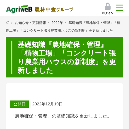
ログイン
お知らせ・更新情報
2022年
基礎知識『農地確保・管理』「植
検索
物工場」「コンクリート張り農業用ハウスの新制度」を更新しました
マイページ
基礎知識『農地確保・管理』
プレミアムサービス
「植物工場」「コンクリート張
り農業用ハウスの新制度」を更
プレミアムサービスのご紹介
新しました
気象情報アプリ
栽培アシストAI
公開日
2022年12月19日
挑戦者たちの奮闘記
「農地確保・管理」の基礎知識を
更新しました。
会員限定コンテンツ（無料）