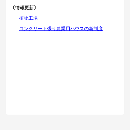
会員登録無料 アグリウェブの使い方
〔情報更新〕
植物工場
AgriweBダイレクトメッセージ
コンクリート張り農業用ハウスの新制度
イベント・プロジェクト掲示板
経営アシストチャット
相談できる専門家一覧
アクション別メニュー
コラム・事例集
農業一問一答
基礎知識