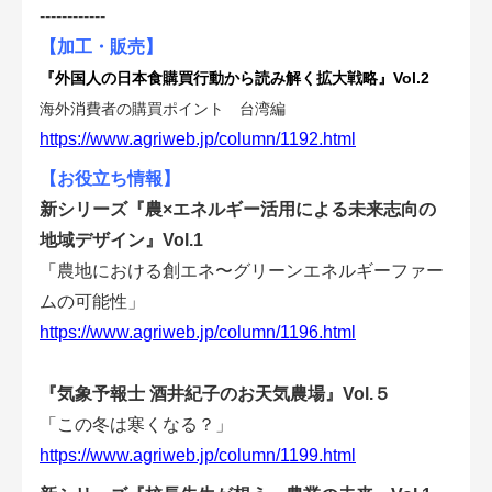
会員登録無料 アグリウェブの使い方
------------
【加工・販売】
AgriweBダイレクトメッセージ
『外国人の日本食購買行動から読み解く拡大戦略』Vol.2
海外消費者の購買ポイント 台湾編
イベント・プロジェクト掲示板
https://www.agriweb.jp/column/1192.html
【お役立ち情報】
経営アシストチャット
新シリーズ『農×エネルギー活用による未来志向の
相談できる専門家一覧
地域デザイン』Vol.1
「農地における創エネ〜グリーンエネルギーファー
アクション別メニュー
ムの可能性」
https://www.agriweb.jp/column/1196.html
コラム・事例集
『気象予報士 酒井紀子のお天気農場』Vol.５
農業一問一答
「この冬は寒くなる？」
https://www.agriweb.jp/column/1199.html
基礎知識