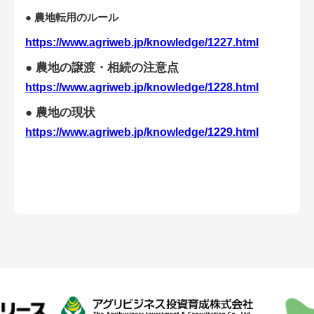
会員登録無料 アグリウェブの使い方
● 農地転用のルール
https://www.agriweb.jp/knowledge/1227.html
AgriweBダイレクトメッセージ
● 農地の譲渡・相続の注意点
イベント・プロジェクト掲示板
https://www.agriweb.jp/knowledge/1228.html
● 農地の現状
経営アシストチャット
https://www.agriweb.jp/knowledge/1229.html
相談できる専門家一覧
アクション別メニュー
コラム・事例集
農業一問一答
基礎知識