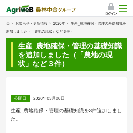
ログイン
お知らせ・更新情報
2020年
生産_農地確保・管理の基礎知識を
検索
追加しました（「農地の現状」など３件）
マイページ
生産_農地確保・管理の基礎知識
プレミアムサービス
を追加しました（「農地の現
状」など３件）
プレミアムサービスのご紹介
気象情報アプリ
栽培アシストAI
公開日
2020年03月06日
挑戦者たちの奮闘記
生産_農地確保・管理の基礎知識を3
件追加しまし
た。
会員限定コンテンツ（無料）