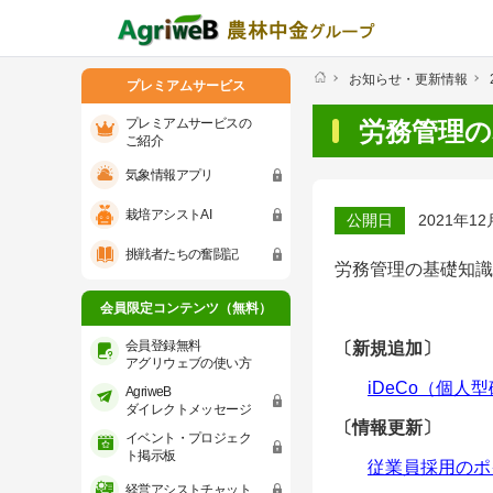
お知らせ・更新情報
プレミアムサービス
プレミアムサービスの
労務管理の
ご紹介
気象情報アプリ
プレミアムサービスのご紹介
気象情報ア
栽培アシストAI
公開日
2021年12
会員限定コンテンツ（無料）
挑戦者たちの奮闘記
労務管理の基礎知識
会員登録無料 アグリウェブの使い方
会員限定コンテンツ（無料）
AgriweBダイレクトメッセージ
会員登録無料
〔新規追加〕
アグリウェブの使い方
iDeCo（個人
AgriweB
イベント・プロジェクト掲示板
ダイレクトメッセージ
〔情報更新〕
イベント・プロジェク
経営アシストチャット
ト掲示板
従業員採用のポ
経営アシストチャット