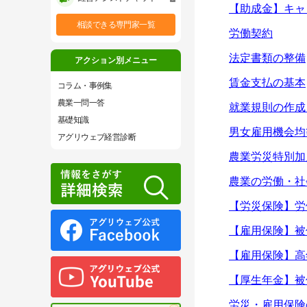
【助成金】キャ
相談できる専門家一覧
労働契約
法定書類の整備
アクション別メニュー
賃金支払の基本
コラム・事例集
農業一問一答
就業規則の作成
基礎知識
男女雇用機会均
アグリウェブ経営診断
農業労災特別加
農業の労働・社
【労災保険】労
【雇用保険】被
【雇用保険】高
【厚生年金】被
労災・雇用保険