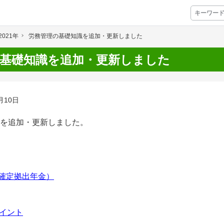
2021年
労務管理の基礎知識を追加・更新しました
プレミアムサービス
基礎知識を追加・更新しました
プリ
栽培アシストAI
挑戦者たちの奮闘
月10日
アクション別メニュー
を
追加・更新しました。
コラム・事例集
農業一問一答
型確定拠出年金）
基礎知識
アグリウェブ経営診断
イント